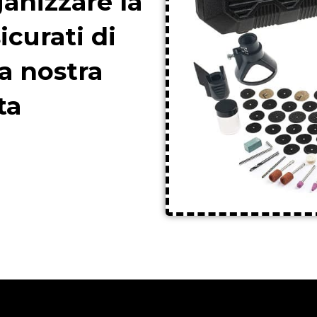
anizzare la
icurati di
a nostra
ta