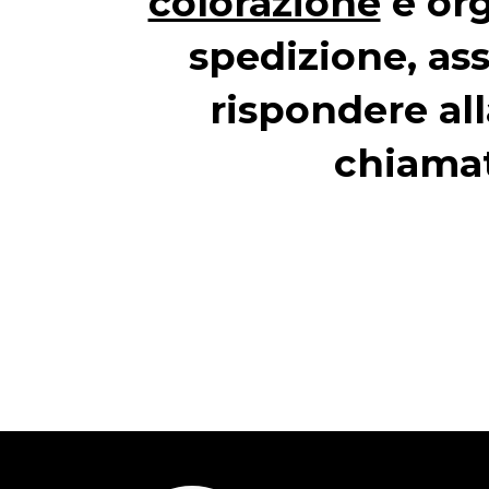
colorazione
e org
spedizione, ass
rispondere all
chiama