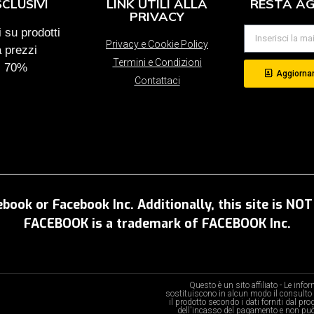
LINK UTILI ALLA
RESTA A
SCLUSIVI
PRIVACY
 su prodotti
Privacy e Cookie Policy
a prezzi
Termini e Condizioni
al 70%
Aggiornam
Contattaci
ebook or Facebook Inc. Additionally, this site is N
FACEBOOK is a trademark of FACEBOOK Inc.
Questo è un sito affiliato - Le inf
sostituiscono in alcun modo il consulto 
il prodotto secondo i dati forniti dal pr
dell'incasso del pagamento e non può