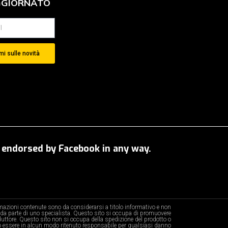
GGIORNATO
i sulle novità
OT endorsed by Facebook in any way.
ormazioni contenute sono da considerarsi a titolo informativo e non
da parte di uno specialista. Questo sito si occupa di promuovere
oduttore. Questo sito non si occupa della spedizione del prodotto o
 essere in alcun modo ritenuto responsabile per qualsiasi danno