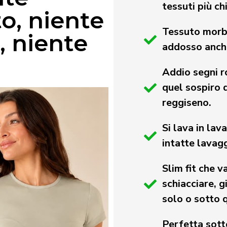
tessuti più ch
o, niente
Tessuto morbi
, niente
addosso anche
Addio segni ro
quel sospiro q
reggiseno.
Si lava in la
intatte lavag
Slim fit che v
schiacciare, g
solo o sotto q
Perfetta sott