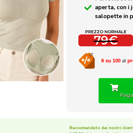
aperta, con i
salopette in 
PREZZO NORMALE
79€
6 su 100
al
pr
Paga
Raccomandato dai nostri client