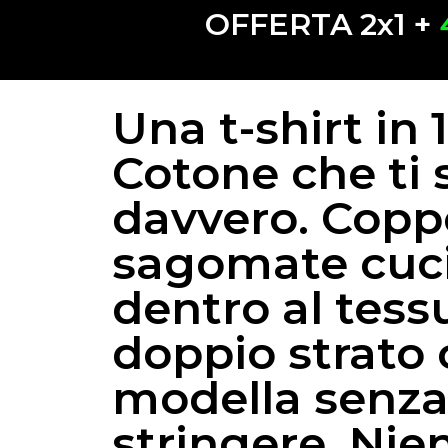
OFFERTA 2x1 +
Una t-shirt in
Cotone che ti 
davvero. Copp
sagomate cuc
dentro al tess
doppio strato
modella senz
stringere. Nie