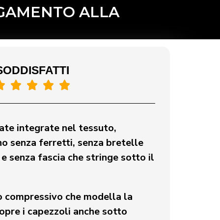
GAMENTO ALLA
SODDISFATTI





te integrate nel tessuto,
no senza ferretti, senza bretelle
e senza fascia che stringe sotto il
o compressivo che modella la
copre i capezzoli anche sotto