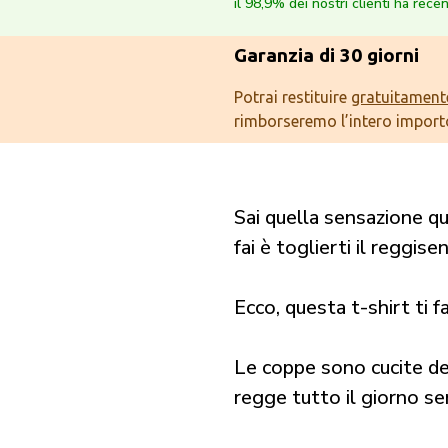
il 98,9% dei nostri clienti ha rece
Garanzia di 30 giorni
Potrai restituire
gratuitament
rimborseremo l’intero import
Sai quella sensazione qu
fai è toglierti il reggise
Ecco, questa t-shirt ti f
Le coppe sono cucite den
regge tutto il giorno sen