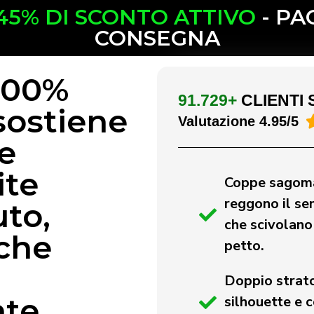
45% DI SCONTO ATTIVO
- PA
CONSEGNA
 100%
91.729+
CLIENTI 
sostiene
Valutazione 4.95/5
e
ite
Coppe sagoma
reggono il se
uto,
che scivolano 
 che
petto.
a
Doppio strat
nte
silhouette e 