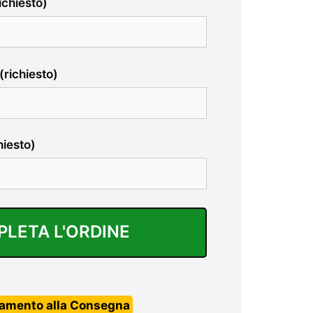
chiesto)
(richiesto)
hiesto)
amento alla Consegna