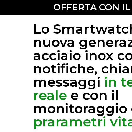
OFFERTA CON I
Lo Smartwatch
nuova generaz
acciaio inox c
notifiche, chi
messaggi
in 
reale
e con il
monitoraggio 
prarametri vita