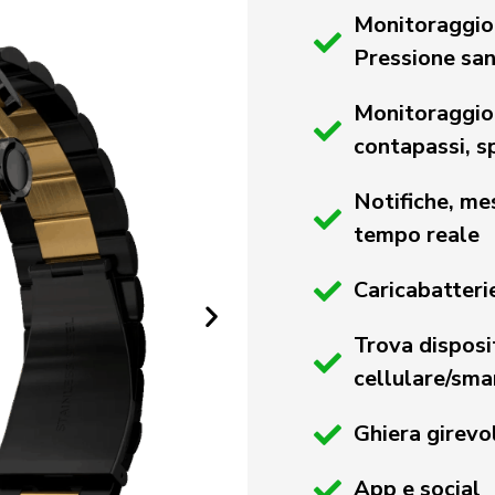
Monitoraggio a
Pressione sa
Monitoraggio a
contapassi, s
Notifiche, me
tempo reale
Caricabatter
Trova disposi
cellulare/sm
Ghiera girevo
App e social