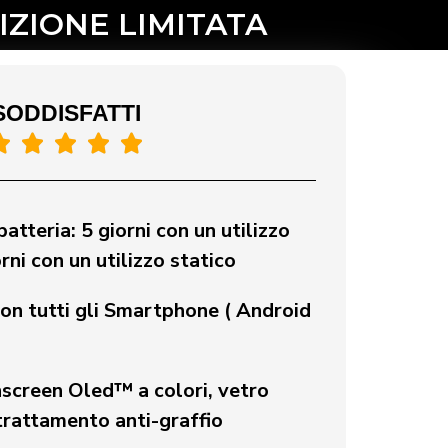
IZIONE LIMITATA
SODDISFATTI





atteria: 5 giorni con un utilizzo
orni con un utilizzo statico
on tutti gli Smartphone ( Android
screen Oled™ a colori, vetro
rattamento anti-graffio