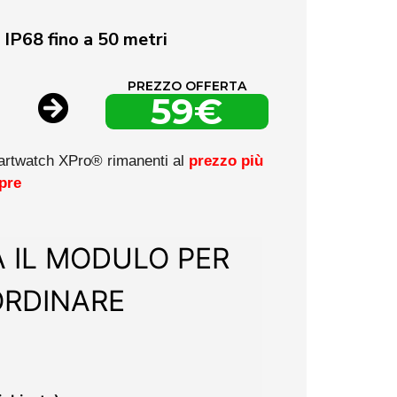
IP68 fino a 50 metri
PREZZO OFFERTA
59€
rtwatch XPro® rimanenti al
prezzo più
pre
 IL MODULO PER
ORDINARE