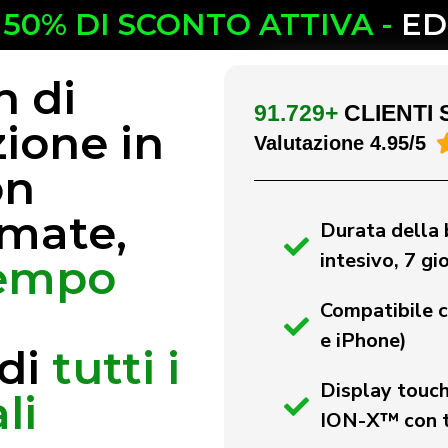
L
50% DI SCONTO ATTIVA -
ED
 di
91.729+
CLIENTI 
ione in
Valutazione 4.95/5
on
amate,
Durata della b
intesivo, 7 gi
tempo
Compatibile c
e iPhone)
di
tutti i
Display touch
li
ION-X™ con t