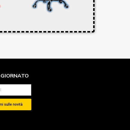
GGIORNATO
i sulle novità