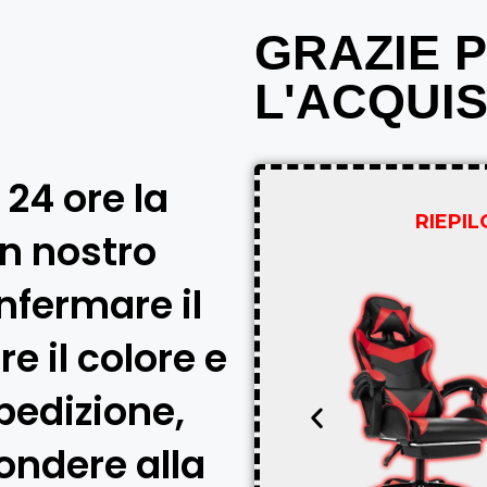
GRAZIE 
L'ACQUI
 24 ore la
RIEPI
un nostro
nfermare il
re il colore e
pedizione,
pondere alla