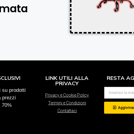
amata
LINK UTILI ALLA
RESTA A
SCLUSIVI
PRIVACY
 su prodotti
Privacy e Cookie Policy
a prezzi
Termini e Condizioni
al 70%
Aggiornam
Contattaci