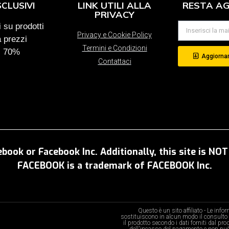
LINK UTILI ALLA
RESTA A
SCLUSIVI
PRIVACY
 su prodotti
Privacy e Cookie Policy
a prezzi
Termini e Condizioni
al 70%
Aggiornam
Contattaci
ebook or Facebook Inc. Additionally, this site is N
FACEBOOK is a trademark of FACEBOOK Inc.
Questo è un sito affiliato - Le inf
sostituiscono in alcun modo il consulto 
il prodotto secondo i dati forniti dal pr