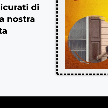
icurati di
a nostra
ta