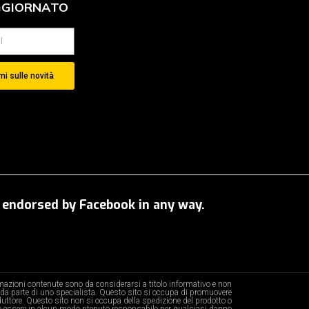
GGIORNATO
i sulle novità
OT endorsed by Facebook in any way.
ormazioni contenute sono da considerarsi a titolo informativo e non
da parte di uno specialista. Questo sito si occupa di promuovere
oduttore. Questo sito non si occupa della spedizione del prodotto o