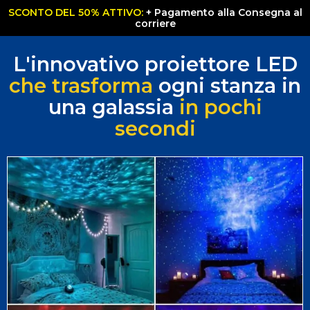
SCONTO DEL 50% ATTIVO:
+ Pagamento alla Consegna al
corriere
L'innovativo proiettore LED
che trasforma
ogni stanza in
una galassia
in pochi
secondi