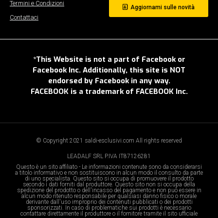
Termini e Condizioni
Aggiornami sulle novità
Contattaci
*This Website is not a part of Facebook or
Facebook Inc. Additionally, this site is NOT
endorsed by Facebook in any way.
FACEBOOK is a trademark of FACEBOOK Inc.
© Copyright 2021 saldi-esclusivi.com All rights reserved
LEADALF SRL P.IVA IT87126281
Questo è un sito affiliato - Le informazioni contenute sono da considerarsi
a titolo informativo e non sostituiscono in alcun modo il consulto da parte
di uno specialista. Questo sito si occupa di promuovere il prodotto
secondo i dati forniti dal produttore. Questo sito non si occupa della
spedizione del prodotto o dell'incasso del pagamento e non può essere in
alcun modo ritenuto responsabile per qualsiasi danno fisico o morale
derivante dall'uso improprio dei contenuti pubblicati o dei prodotti
sponsorizzati. In caso di problematiche sui prodotti è necessario
contattare direttamente il produttore o il fornitore tramite il sito ufficiale