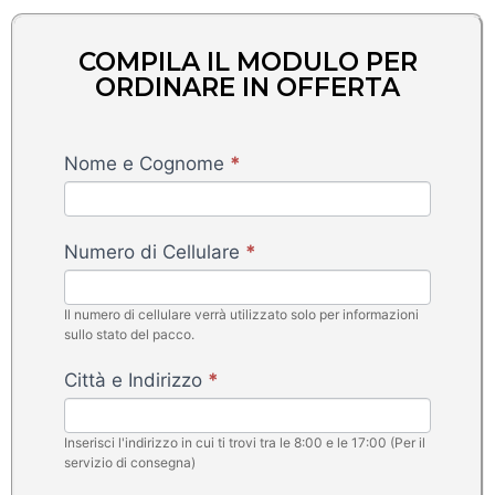
COMPILA IL MODULO PER
ORDINARE IN OFFERTA
Piastra
Nome e Cognome
*
Capelli
3
in
Numero di Cellulare
*
1
-
Il numero di cellulare verrà utilizzato solo per informazioni
FlamyFox
sullo stato del pacco.
Città e Indirizzo
*
Inserisci l'indirizzo in cui ti trovi tra le 8:00 e le 17:00 (Per il
servizio di consegna)