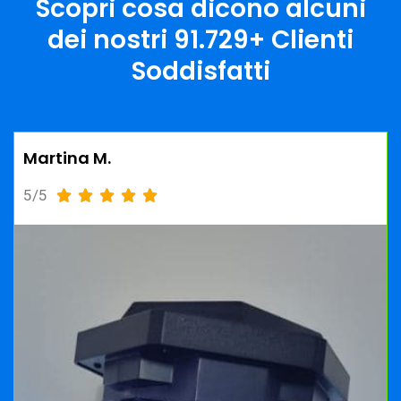
Scopri cosa dicono alcuni
dei nostri
91.729+ Clienti
Soddisfatti
Martina M.
5/5




