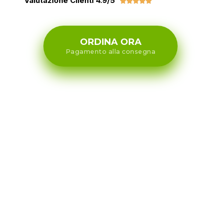
Valutazione Clienti 4.9/5





ORDINA ORA
Pagamento alla consegna