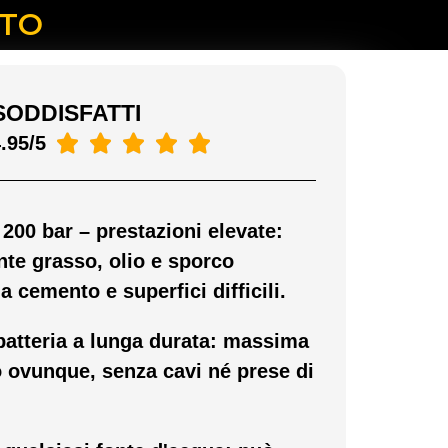
NTO
SODDISFATTI





.95/5
 200 bar – prestazioni elevate:
te grasso, olio e sporco
 cemento e superfici difficili.
 batteria a lunga durata: massima
zo ovunque, senza cavi né prese di