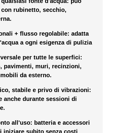
qualsiasi fonte d'acqua: può
o con rubinetto, secchio,
erna.
onali + flusso regolabile: adatta
l'acqua a ogni esigenza di pulizia
ersale per tutte le superfici:
, pavimenti, muri, recinzioni,
 mobili da esterno.
o, stabile e privo di vibrazioni:
 anche durante sessioni di
e.
nto all'uso: batteria e accessori
i iniziare subito senza costi