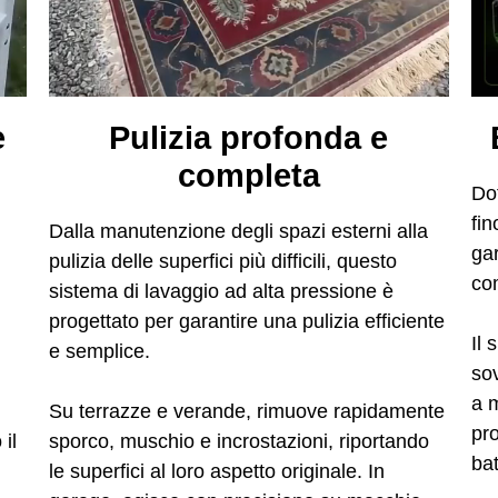
e
Pulizia profonda e
completa
Dot
fin
Dalla manutenzione degli spazi esterni alla
gar
pulizia delle superfici più difficili, questo
com
sistema di lavaggio ad alta pressione è
progettato per garantire una pulizia efficiente
Il 
e semplice.
so
a 
Su terrazze e verande, rimuove rapidamente
pr
il
sporco, muschio e incrostazioni, riportando
bat
le superfici al loro aspetto originale. In