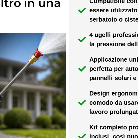
ltro in una
Compatibile con 
essere utilizzat
serbatoio o cist
4 ugelli professi
la pressione del
Applicazione univ
perfetta per auto
pannelli solari e
Design ergonomic
comodo da usare
lavoro prolungat
Kit completo pro
inclusi, così puo