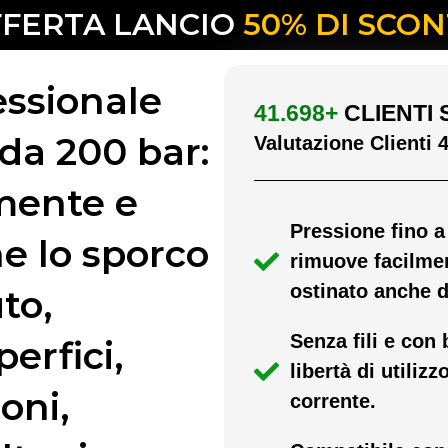
FERTA LANCIO
50% DI SCO
essionale
41.698+
CLIENTI 
 da 200 bar:
Valutazione Clienti 4
mente e
Pressione fino a
e lo sporco
rimuove facilmen
ostinato anche da
to,
Senza fili e con
perfici,
libertà di utiliz
oni,
corrente.