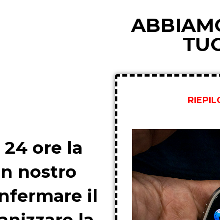
ABBIAMO
TU
RIEPI
 24 ore la
un nostro
nfermare il
anizzare la