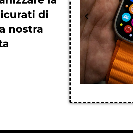
icurati di
a nostra
ta