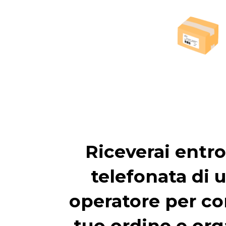
Riceverai entro
telefonata di 
operatore per co
tuo ordine e org