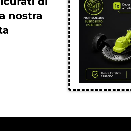
icurati di
a nostra
ta