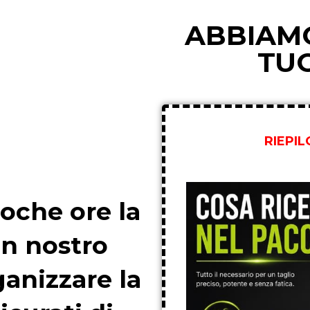
ABBIAMO
TU
RIEPI
oche ore la
un nostro
anizzare la