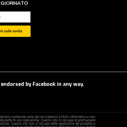
GGIORNATO
i sulle novità
OT endorsed by Facebook in any way.
ormazioni contenute sono da considerarsi a titolo informativo e non
da parte di uno specialista. Questo sito si occupa di promuovere
oduttore. Questo sito non si occupa della spedizione del prodotto o