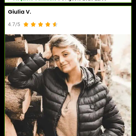
Giulia V.
4.7/5




