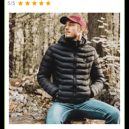
5/5




