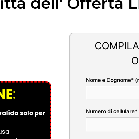
tta dell' Offerta 
COMPILA
O
Nome e Cognome* (ri
NE
:
Numero di cellulare* 
valida solo per
usa