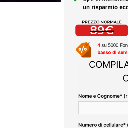
un risparmio ec
PREZZO NORMALE
89€
4
su 5000 Font
basso di sem
COMPILA
Nome e Cognome* (ri
Numero di cellulare* (