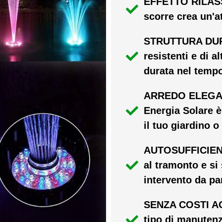
EFFETTO RILASS
scorre crea un'a
STRUTTURA DURE
resistenti e di a
durata nel temp
ARREDO ELEGANT
Energia Solare è
il tuo giardino o
AUTOSUFFICIENT
al tramonto e si
intervento da pa
SENZA COSTI AG
tipo di manutenz