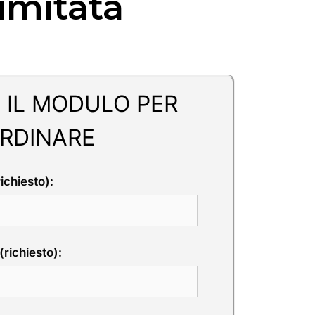
Limitata
 IL MODULO PER
RDINARE
chiesto):
(richiesto):