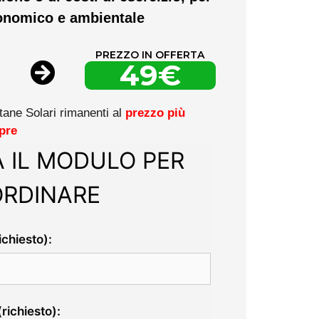
onomico e ambientale
PREZZO IN OFFERTA
49€
ane Solari rimanenti al
prezzo più
pre
 IL MODULO PER
ORDINARE
chiesto):
richiesto):