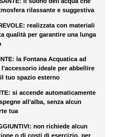
ANTE: il suono dell'acqua che
tmosfera rilassante e suggestiva
VOLE: realizzata con materiali
lta qualità per garantire una lunga
o
E: la Fontana Acquatica ad
 l'accessorio ideale per abbellire
 il tuo spazio esterno
E: si accende automaticamente
 spegne all'alba, senza alcun
rte tua
GIUNTIVI: non richiede alcun
ione o di costi di esercizio, per