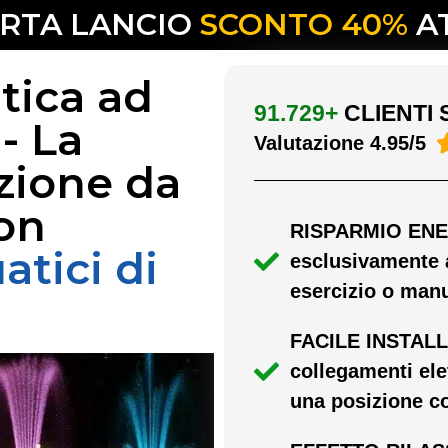
RTA LANCIO
SCONTO 40%
A
tica ad
91.729+
CLIENTI 
- La
Valutazione 4.95/5
zione da
on
RISPARMIO ENE
atici di
esclusivamente a
esercizio o man
FACILE INSTALL
collegamenti elet
una posizione c