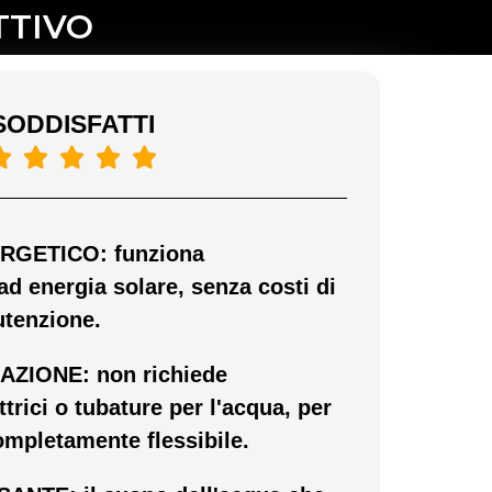
TTIVO
SODDISFATTI





RGETICO: funziona
d energia solare, senza costi di
utenzione.
AZIONE: non richiede
trici o tubature per l'acqua, per
ompletamente flessibile.