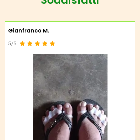
Soddisfatti
Gianfranco M.
5/5




