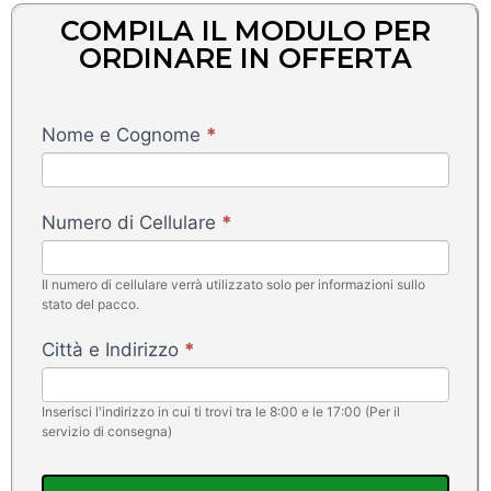
COMPILA IL MODULO PER
ORDINARE IN OFFERTA
Speaker
Nome e Cognome
*
Karaoke
-
FlamyFox
Numero di Cellulare
*
Il numero di cellulare verrà utilizzato solo per informazioni sullo
stato del pacco.
Città e Indirizzo
*
Inserisci l'indirizzo in cui ti trovi tra le 8:00 e le 17:00 (Per il
servizio di consegna)