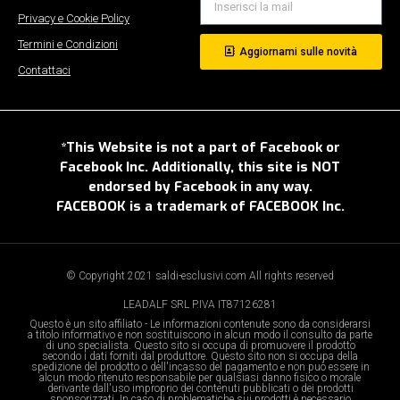
Privacy e Cookie Policy
Termini e Condizioni
Aggiornami sulle novità
Contattaci
*This Website is not a part of Facebook or
Facebook Inc. Additionally, this site is NOT
endorsed by Facebook in any way.
FACEBOOK is a trademark of FACEBOOK Inc.
© Copyright 2021 saldi-esclusivi.com All rights reserved
LEADALF SRL P.IVA IT87126281
Questo è un sito affiliato - Le informazioni contenute sono da considerarsi
a titolo informativo e non sostituiscono in alcun modo il consulto da parte
di uno specialista. Questo sito si occupa di promuovere il prodotto
secondo i dati forniti dal produttore. Questo sito non si occupa della
spedizione del prodotto o dell'incasso del pagamento e non può essere in
alcun modo ritenuto responsabile per qualsiasi danno fisico o morale
derivante dall'uso improprio dei contenuti pubblicati o dei prodotti
sponsorizzati. In caso di problematiche sui prodotti è necessario