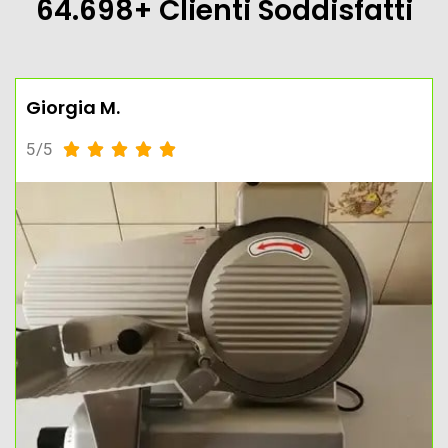
64.698+ Clienti Soddisfatti
Giorgia M.
5/5




