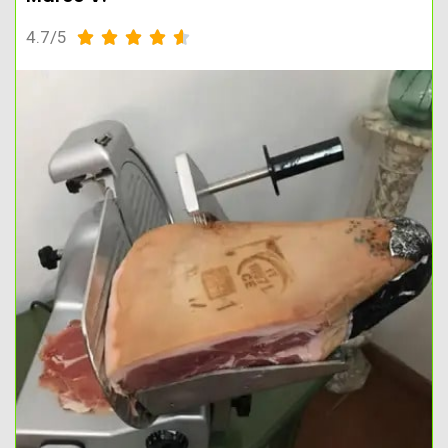
4.7/5




