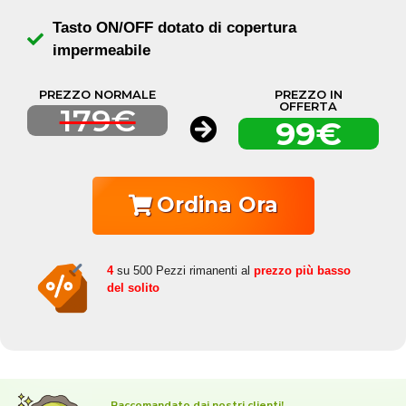
Tasto ON/OFF dotato di copertura
impermeabile
PREZZO NORMALE
PREZZO IN
OFFERTA
179€
99€
Ordina Ora
4
su 500 Pezzi rimanenti al
prezzo più basso
del solito
Raccomandato dai nostri clienti!